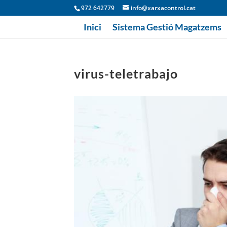
972 642779
info@xarxacontrol.cat
Inici
Sistema Gestió Magatzems
virus-teletrabajo