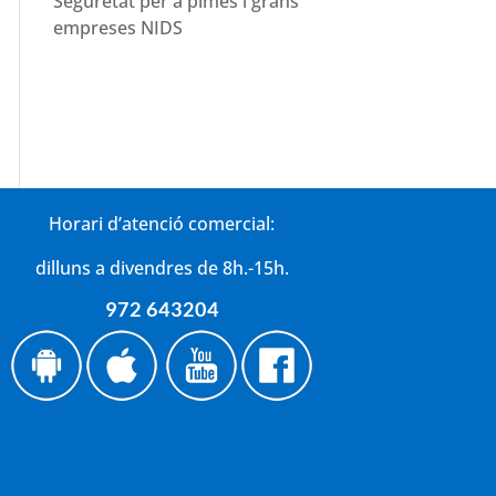
Seguretat per a pimes i grans
empreses NIDS
Horari d’atenció comercial:
dilluns a divendres de 8h.-15h.
972 643204