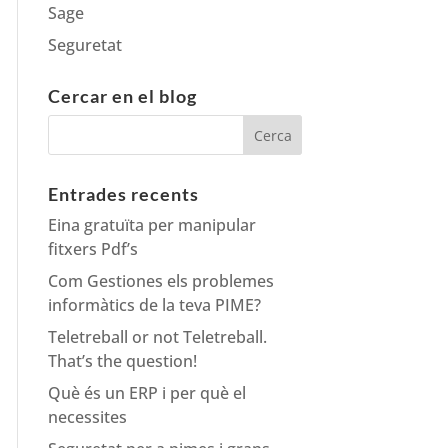
Sage
Seguretat
Cercar en el blog
Entrades recents
Eina gratuïta per manipular
fitxers Pdf’s
Com Gestiones els problemes
informàtics de la teva PIME?
Teletreball or not Teletreball.
That’s the question!
Què és un ERP i per què el
necessites