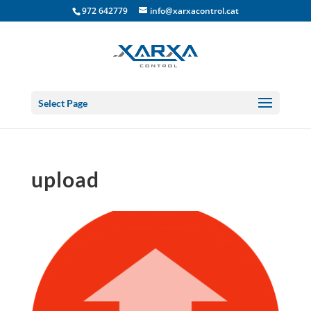
972 642779
info@xarxacontrol.cat
Select Page
upload