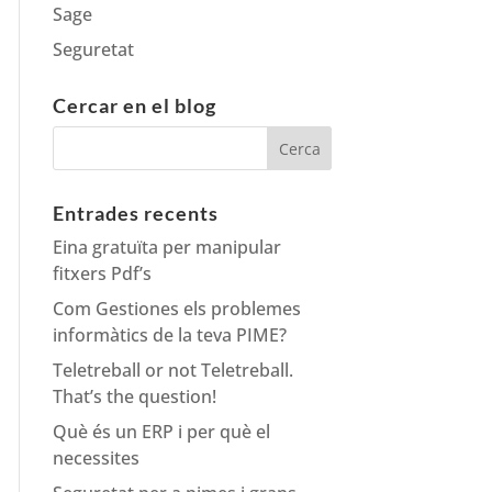
Sage
Seguretat
Cercar en el blog
Entrades recents
Eina gratuïta per manipular
fitxers Pdf’s
Com Gestiones els problemes
informàtics de la teva PIME?
Teletreball or not Teletreball.
That’s the question!
Què és un ERP i per què el
necessites