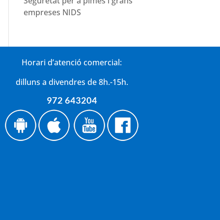
Seguretat per a pimes i grans
empreses NIDS
Horari d’atenció comercial:
dilluns a divendres de 8h.-15h.
972 643204