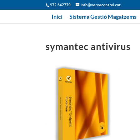
972 642779
info@xarxacontrol.cat
Inici
Sistema Gestió Magatzems
symantec antivirus