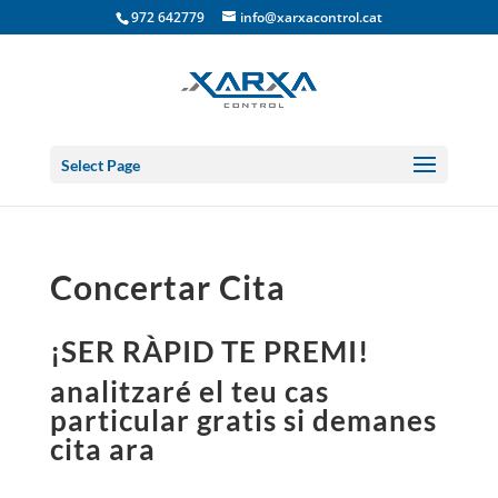
972 642779
info@xarxacontrol.cat
Select Page
Concertar Cita
¡SER RÀPID TE PREMI!
analitzaré el teu cas
particular gratis si demanes
cita ara