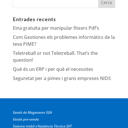
Entrades recents
Eina gratuïta per manipular fitxers Pdf’s
Com Gestiones els problemes informàtics de la
teva PIME?
Teletreball or not Teletreball. That’s the
question!
Què és un ERP i per què el necessites
Seguretat per a pimes i grans empreses NIDS
Gestió de Magatzems SGA
Gestió pre-venda
Sistema mòbil s'Asistència Tècnica SAT