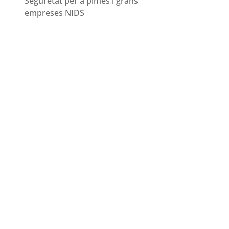
Seguretat per a pimes i grans
empreses NIDS