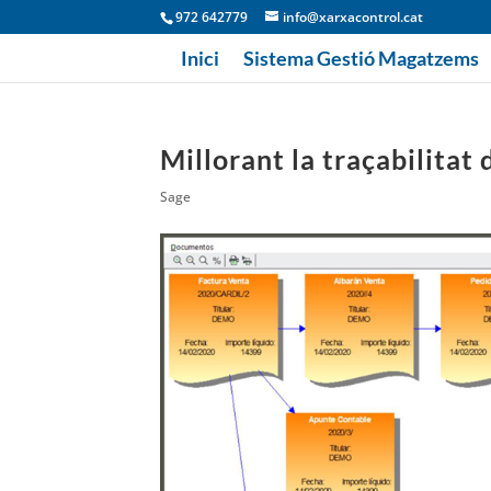
972 642779
info@xarxacontrol.cat
Inici
Sistema Gestió Magatzems
Millorant la traçabilitat 
Sage