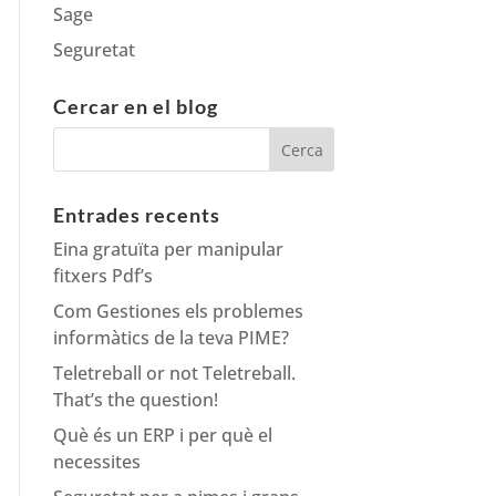
Sage
Seguretat
Cercar en el blog
Entrades recents
Eina gratuïta per manipular
fitxers Pdf’s
Com Gestiones els problemes
informàtics de la teva PIME?
Teletreball or not Teletreball.
That’s the question!
Què és un ERP i per què el
necessites