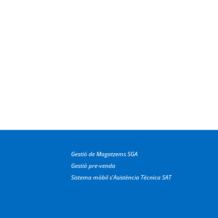
Gestió de Magatzems SGA
Gestió pre-venda
Sistema mòbil s'Asistència Tècnica SAT