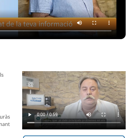
ls
euràs
imant