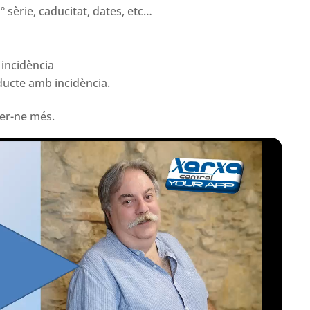
nº sèrie, caducitat, dates, etc…
 incidència
oducte amb incidència.
ber-ne més.