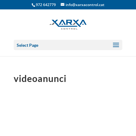
972 642779
info@xarxacontrol.cat
Select Page
videoanunci