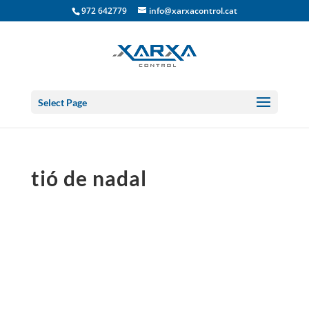
972 642779
info@xarxacontrol.cat
Select Page
tió de nadal