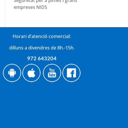
Seguretat per a pimes i grans
empreses NIDS
Horari d’atenció comercial:
dilluns a divendres de 8h.-15h.
972 643204