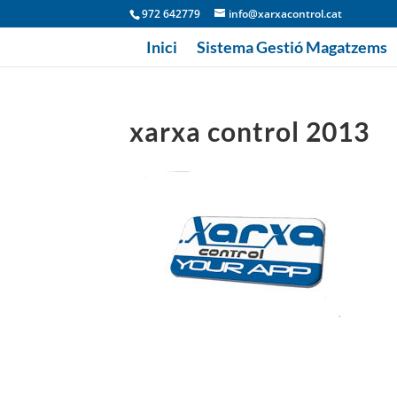
972 642779
info@xarxacontrol.cat
Inici
Sistema Gestió Magatzems
xarxa control 2013