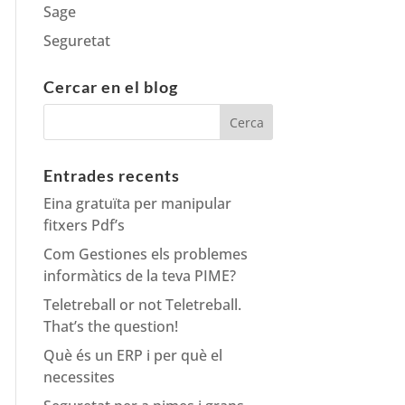
Sage
Seguretat
Cercar en el blog
Entrades recents
Eina gratuïta per manipular
fitxers Pdf’s
Com Gestiones els problemes
informàtics de la teva PIME?
Teletreball or not Teletreball.
That’s the question!
Què és un ERP i per què el
necessites