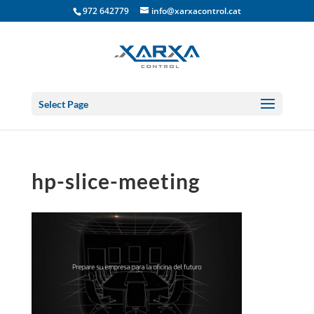
972 642779
info@xarxacontrol.cat
Select Page
hp-slice-meeting