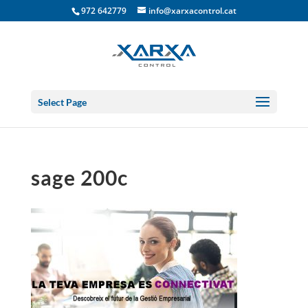
972 642779
info@xarxacontrol.cat
Select Page
sage 200c