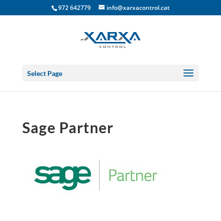
972 642779
info@xarxacontrol.cat
Select Page
Sage Partner