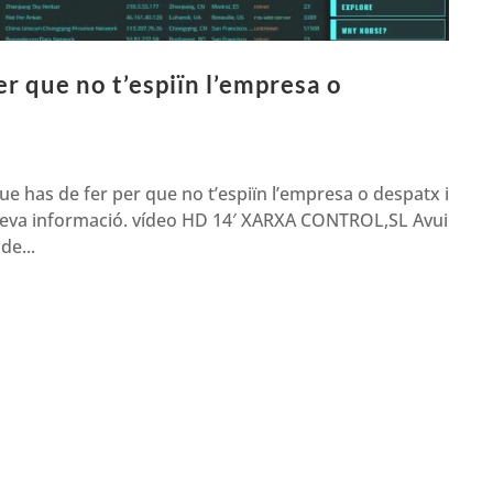
er que no t’espiïn l’empresa o
que has de fer per que no t’espiïn l’empresa o despatx i
a teva informació. vídeo HD 14′ XARXA CONTROL,SL Avui
de...