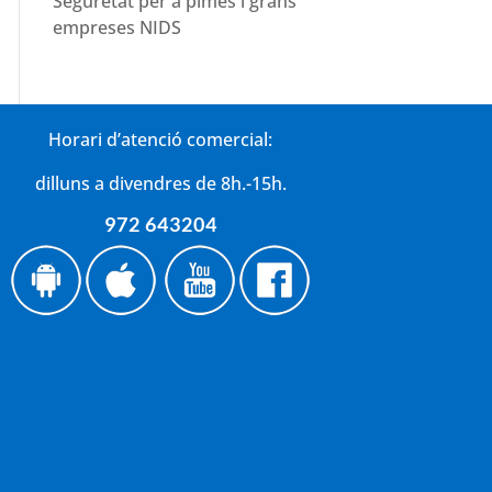
Seguretat per a pimes i grans
empreses NIDS
Horari d’atenció comercial:
dilluns a divendres de 8h.-15h.
972 643204