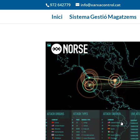
972 642779
info@xarxacontrol.cat
Inici
Sistema Gestió Magatzems