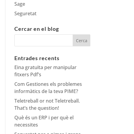
Sage
Seguretat
Cercar en el blog
Entrades recents
Eina gratuïta per manipular
fitxers Pdf’s
Com Gestiones els problemes
informàtics de la teva PIME?
Teletreball or not Teletreball.
That’s the question!
Què és un ERP i per què el
necessites