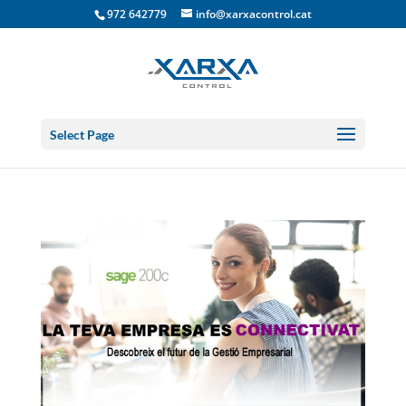
972 642779
info@xarxacontrol.cat
Select Page