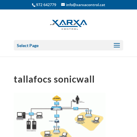
972 642779
info@xarxacontrol.cat
Select Page
tallafocs sonicwall